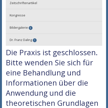
Bewegungstherapie
Zeitschriftenartikel
Hypnose / Imagination
Kongresse
Kunsttherapie
Systemaufstellung
Bildergalerie
6
Wahrnehmungsübung
Akupunktur Behandlungsbeispiele
Dr. Franz Daling
1
Einverständniserklärung
Akupunktur China 1994
Die Praxis ist geschlossen.
Curriculum vitae
Akupunktur TCM Kräutermedizin China 1999
Bitte wenden Sie sich für
Episcopathie System Symbole
eine Behandlung und
Kunsttherapie
Informationen über die
Patente/Gebrauchsmuster
Anwendung und die
theoretischen Grundlagen