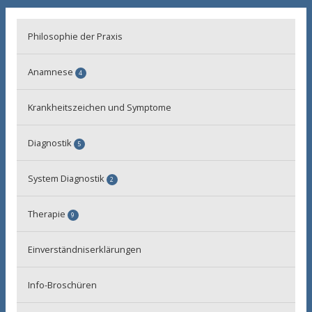
Philosophie der Praxis
Anamnese
4
Regulationsmedizinische Anamnese
Krankheitszeichen und Symptome
Biografische Anamnese
Diagnostik
5
Systemische Anamnese
Schmerzen
Anamnesebogen
System Diagnostik
2
Erkennung neuronaler Aktivierungsmuster
Nozipathie
Therapie
9
Nozignostik
Episcopathie
Akupunktur
ProNG
Einverständniserklärungen
Manuelle Techniken
Bewegungsanalyse
Info-Broschüren
Propriozeptive Stimulation