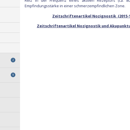
Reiz in der Frequenz eines aktiven Rezeptors (ca. 80
Empfindungsstärke in einer schmerzempfindlichen Zone.
Zeitschriftenartikel Nozignostik (2015-1
Zeitschriftenartikel Nozignostik und Akupunktur 
2
9