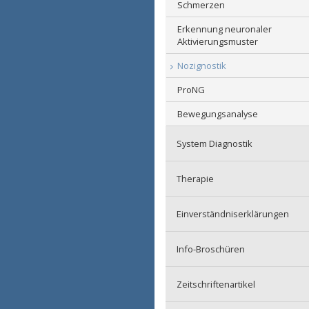
Schmerzen
Anamnesebogen
Erkennung neuronaler
Aktivierungsmuster
Nozignostik
ProNG
Bewegungsanalyse
System Diagnostik
Nozipathie
Therapie
Episcopathie
Akupunktur
Einverständniserklärungen
Manuelle Techniken
Info-Broschüren
Propriozeptive Stimulation
Bewegungstherapie
Zeitschriftenartikel
Hypnose / Imagination