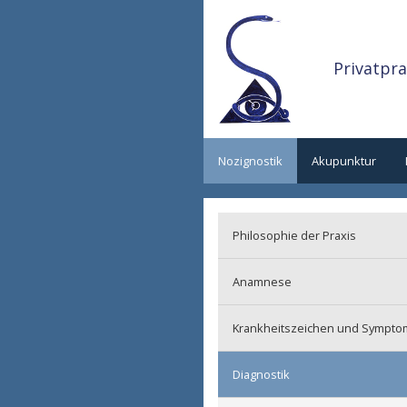
Privatpra
Nozignostik
Akupunktur
Philosophie der Praxis
Anamnese
Regulationsmedizinische Ana
Krankheitszeichen und Sympt
Biografische Anamnese
Diagnostik
Systemische Anamnese