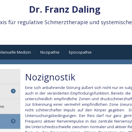
Dr. Franz Daling
xis für regulative Schmerztherapie und systemisch
Manuelle Medizin
Nozipathie
Episcopathie
Nozignostik
Eine sich anbahnende Störung äußert sich nicht nur im sub
4
auch in der veränderten Empfindungsfunktion. Bereits di
unterschiedlich empfindliche Zonen und druckschmerzhaft
mnese
zur Erkennung einer vermehrt empfindlichen Zone (neurona
ome
nicht schmerzhafter Impuls auf den Körper gegeben. Der
Untersuchungsbedingungen. Der Reiz darf nur ganz gerin
Frequenz aktiver Nervenimpulse in das zentrale Nervensy
5
die Unterschiedsschwelle zwischen normaler und aktiver Re