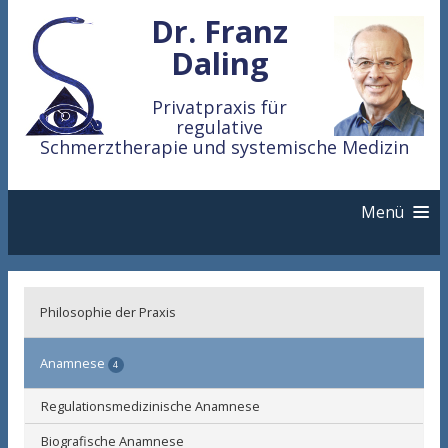
Dr. Franz
Daling
Privatpraxis für
regulative
Schmerztherapie und systemische Medizin
Menü
Nozignostik
Philosophie der Praxis
Akupunktur
Anamnese
4
Manuelle Medizin
Regulationsmedizinische Anamnese
Biografische Anamnese
Nozipathie