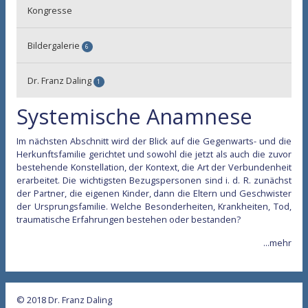
Kongresse
Kunsttherapie
Systemaufstellung
Bildergalerie
6
Wahrnehmungsübung
Akupunktur Behandlungsbeispiele
Dr. Franz Daling
1
Einverständniserklärung
Akupunktur China 1994
Systemische Anamnese
Curriculum vitae
Akupunktur TCM Kräutermedizin China 1999
Im nächsten Abschnitt wird der Blick auf die Gegenwarts- und die
Episcopathie System Symbole
Herkunftsfamilie gerichtet und sowohl die jetzt als auch die zuvor
bestehende Konstellation, der Kontext, die Art der Verbundenheit
Kunsttherapie
erarbeitet. Die wichtigsten Bezugspersonen sind i. d. R. zunächst
der Partner, die eigenen Kinder, dann die Eltern und Geschwister
Patente/Gebrauchsmuster
der Ursprungsfamilie. Welche Besonderheiten, Krankheiten, Tod,
traumatische Erfahrungen bestehen oder bestanden?
...mehr
© 2018 Dr. Franz Daling