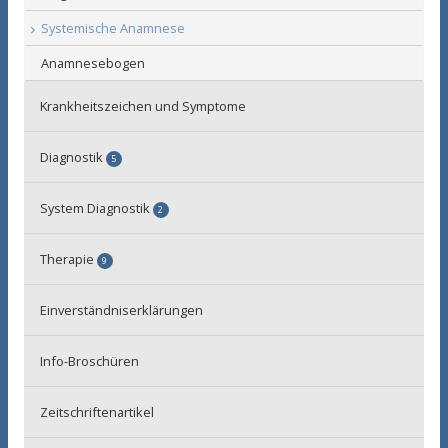
Systemische Anamnese
Episcopathie
Anamnesebogen
Krankheitszeichen und Symptome
Diagnostik
5
Schmerzen
System Diagnostik
2
Erkennung neuronaler Aktivierungsmuster
Nozipathie
Therapie
9
Nozignostik
Episcopathie
Akupunktur
ProNG
Einverständniserklärungen
Manuelle Techniken
Bewegungsanalyse
Info-Broschüren
Propriozeptive Stimulation
Bewegungstherapie
Zeitschriftenartikel
Hypnose / Imagination