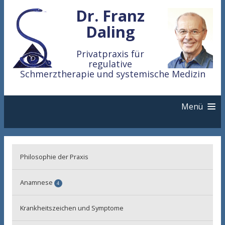
Dr. Franz
Daling
Privatpraxis für
regulative
Schmerztherapie und systemische Medizin
Menü
Nozignostik
Philosophie der Praxis
Akupunktur
Anamnese
4
Manuelle Medizin
Regulationsmedizinische Anamnese
Krankheitszeichen und Symptome
Biografische Anamnese
Nozipathie